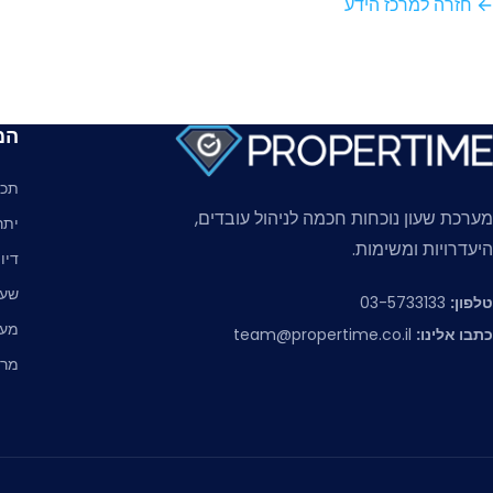
← חזרה למרכז הידע
המ
תכו
מערכת שעון נוכחות חכמה לניהול עובדים,
יתר
היעדרויות ומשימות.
דיו
שעו
טלפון:
03-5733133
מער
כתבו אלינו:
team@propertime.co.il
מרכ