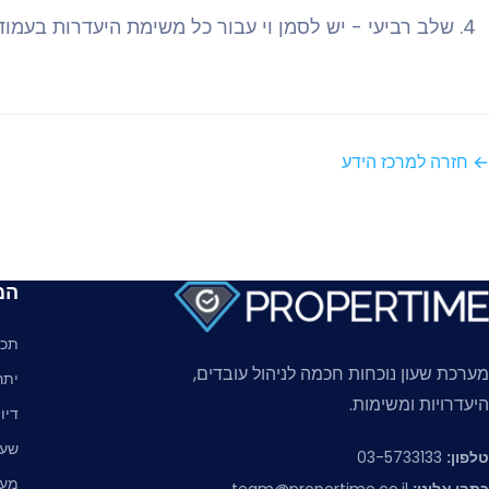
שלב רביעי - יש לסמן וי עבור כל משימת היעדרות בעמוד
← חזרה למרכז הידע
המ
תכו
מערכת שעון נוכחות חכמה לניהול עובדים,
יתר
היעדרויות ומשימות.
דיו
שעו
טלפון:
03-5733133
מער
כתבו אלינו:
team@propertime.co.il