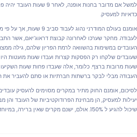
למשל אם מדובר בחנות אופנה, לאח
כדאיות למעסיק.
אומנם בעולם המודרני נהוג לעב
לעבודה. מחקר שערכו לאחרונה קבוצת דראוג’יאם, אשר התב
העובדים במשימות בהשוואה לרמת הפריון שלהם, גילה ממצאי
שעובדים שלקחו רק הפסקות קצרות ועבדו שעות מועטות היו 
העבודה מבלי לבקר ברשתות חברתיות או סתם להעביר את הז
לסיכום, אומנם החוק מתיר במקרים מסוימים להעסיק עובדים 
יעילות למעסיק, הן מבחינת הפרודוקטיביות של העובד והן מ
שיכול להגיע ל 150%. אולם, ישנם מקרים שאין ברירה, במיוחד לארגונים המקבלים קהל כמו חנויות וכו’.