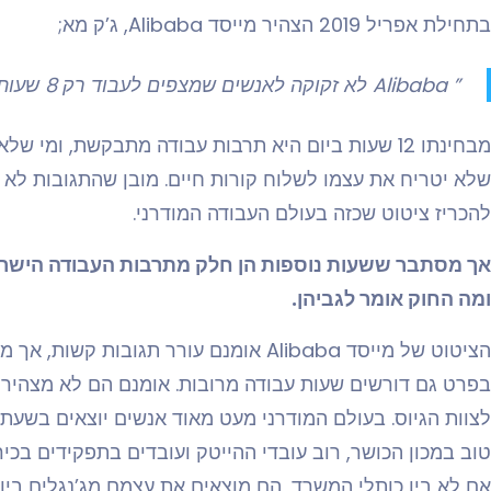
בתחילת אפריל 2019 הצהיר מייסד Alibaba, ג’ק מא;
” Alibaba לא זקוקה לאנשים שמצפים לעבוד רק 8 שעות ביום ”
מבחינתו 12 שעות ביום היא תרבות עבודה מתבקשת, ומי
שלא יטריח את עצמו לשלוח קורות חיים. מובן שהתגובות לא 
להכריז ציטוט שכזה בעולם העבודה המודרני.
אך מסתבר ששעות נוספות הן חלק מתרבות העבודה הישראלי
ומה החוק אומר לגביהן.
הציטוט של מייסד Alibaba אומנם עורר תגוב
בפרט גם דורשים שעות עבודה מרובות. אומנם הם לא מצהירי
לצוות הגיוס. בעולם המודרני מעט מאוד אנשים יוצאים בשעת 
טוב במכון הכושר, רוב עובדי ההייטק ועובדים בתפקידים בכי
אם לא בין כותלי המשרד, הם מוצאים את עצמם מג’נגלים בין 