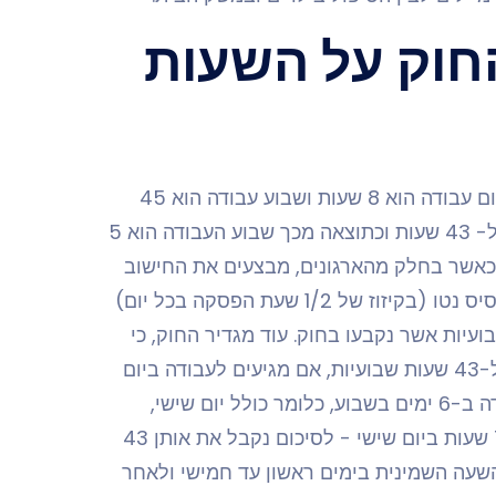
חוק על השעות
לפני שנבחן את יעילות השעות הנוספות, נציין שעל פי החוק, יום עבודה הוא 8 שעות ושבוע עבודה הוא 45
שעות. בשנת 2000 ניתן צו הרחבה שקיצר את שבוע העבודה ל- 43 שעות וכתוצאה מכך שבוע העבודה הוא 5
 כאשר בחלק מהארגונים, מבצעים את החישוב
על בסיס ברוטו (לפי 9 שעות ללא קיזוז זמן הפסקה) או על בסיס נטו (בקיזוז של 1/2 שעת הפסקה בכל יום)
די העובד, כך מגיעים ל-43 השעות השבועיות אשר נקבעו בחוק. עוד מגדיר החוק, כי
כל שעה שהיא מעבר לשעה התשיעית באותו היום (או מעבר ל-43 שעות שבועיות, אם מגיעים לעבודה ביום
שישי לדוגמא), מוגדרת כשעת עבודה נוספת. במקרה של עבודה ב-6 ימים בשבוע, כלומר כולל יום שישי,
העבודה נקבעת ל-8 שעות יומיות בימים ראשון עד חמישי ו-7 שעות ביום שישי - לסיכום נקבל את אותן 43
שעה השמינית בימים ראשון עד חמישי ולאחר