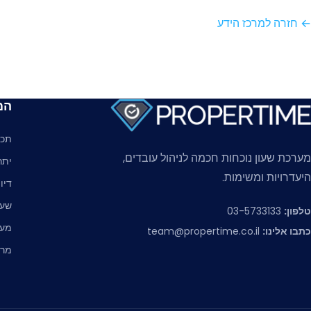
← חזרה למרכז הידע
המ
תכו
מערכת שעון נוכחות חכמה לניהול עובדים,
יתר
היעדרויות ומשימות.
דיו
שעו
טלפון:
03-5733133
מער
כתבו אלינו:
team@propertime.co.il
מרכ